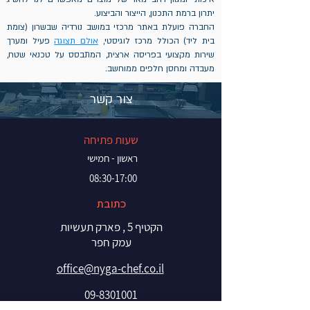
יתרון ברמת התכנון, הייצור והביצוע.
החברה פועלת באתר מרכזי במושב נורדיה שבשרון (צומת
בית ליד) הכולל מרכז לוגיסטי,
אולם תצוגה
פעיל
ומערך
שירות מקצועי בפריסה ארצית, המתבסס על טכנאי שטח,
מעבדה ומחסן חלפים ממוחשב.
צור קשר
שעות פתיחה
ראשון - חמישי
08:30-17:00
כתובת
הקטיף 5 , פארק תעשיות
עמק חפר
office@nyga-chef.co.il
09-8301001