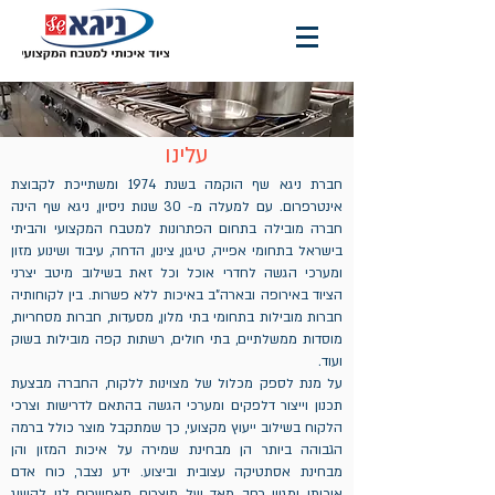
עלינו
חברת ניגא שף הוקמה בשנת 1974 ומשתייכת לקבוצת
אינטרפרום. עם למעלה מ- 30 שנות ניסיון, ניגא שף הינה
חברה מובילה בתחום הפתרונות למטבח המקצועי והביתי
בישראל בתחומי אפייה, טיגון, צינון, הדחה, עיבוד ושינוע מזון
ומערכי הגשה לחדרי אוכל וכל זאת בשילוב מיטב יצרני
הציוד באירופה ובארה"ב באיכות ללא פשרות. בין לקוחותיה
חברות מובילות בתחומי בתי מלון, מסעדות, חברות מסחריות,
מוסדות ממשלתיים, בתי חולים, רשתות קפה מובילות בשוק
ועוד.
על מנת לספק מכלול של מצוינות ללקוח, החברה מבצעת
תכנון וייצור דלפקים ומערכי הגשה בהתאם לדרישות וצרכי
הלקוח בשילוב ייעוץ מקצועי, כך שמתקבל מוצר כולל ברמה
הגבוהה ביותר הן מבחינת שמירה על איכות המזון והן
מבחינת אסתטיקה עצובית וביצוע. ידע נצבר, כוח אדם
איכותי ומגוון רחב מאד של מוצרים מאפשרים לנו להשיג