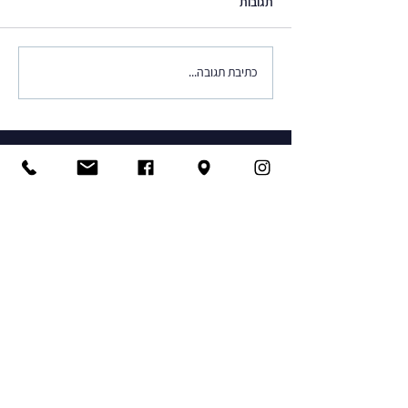
תגובות
כתיבת תגובה...
היא הגיעה!!! מערכת הבישול החדשה
שעות פתיחה
iVario Pro
ראשון - חמישי
08:30-17:00
כתובת
הקטיף 5 , פארק תעשיות
עמק חפר
office@nyga-chef.co.il
09-8301001
הצהרת נגישות