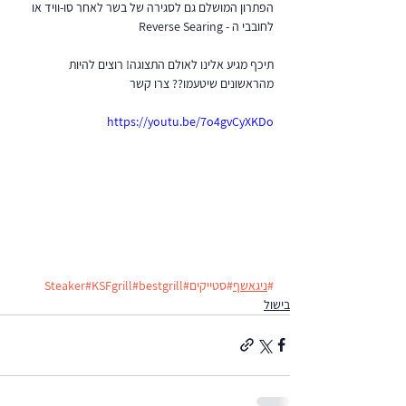
הפתרון המושלם גם לסגירה של בשר לאחר סו-וויד או 
לחובבי ה - Reverse Searing
תיכף מגיע אלינו לאולם התצוגה! רוצים להיות 
מהראשונים שיטעמו?? צרו קשר
https://youtu.be/7o4gvCyXKDo
#
ניגאשף
#סטייקים
#Steaker
#bestgrill
#KSFgrill
בישול