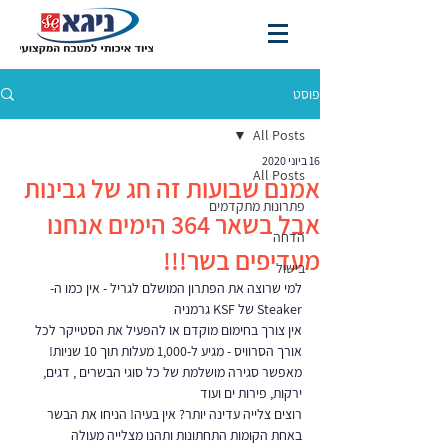
פוסט
All Posts
16 ביוני 2020
All Posts
אמנם שבועות זה חג של גבינות
פתרונות מתקדמים
אבל בשאר 364 הימים אנחנו
הדחה
מעדיפים בשר!!!
בישול
למי שרוצה את הפתרון המושלם לגריל - אין כמו ה-
Steaker של KSF גרמניה
אין צורך בחימום מוקדם או להפעיל את הסטייקר לכל 
אורך הסרוויס - מגיע ל-1,000 מעלות תוך 10 שניות! 
מאפשר סגירה מושלמת של כל סוגי הבשרים , דגים, 
ירקות, פירות ים ועוד
רוצים צלייה עדינה יותר? אין בעיה! הניחו את הבשר 
באחת הקומות התחתונות ותהנו מצלייה מעולה