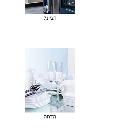
רציונל
הדחה