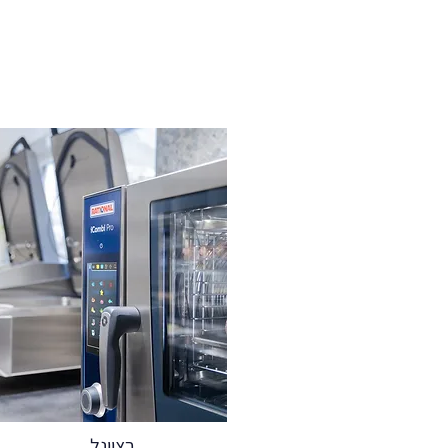
רציונל