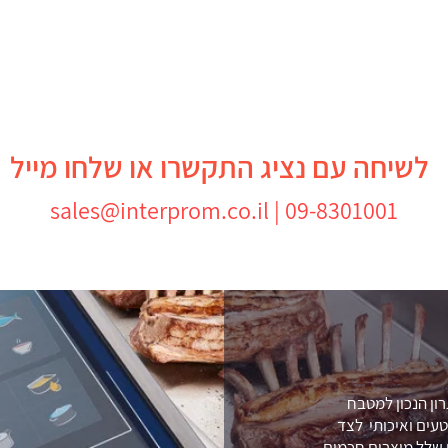
לשיחה עם נציג התקשרו או שלחו מייל
sales@interprom.co.il |
09-8301001
ון הנכון למטבח
עים ואיכותי לצד
ם שלל מוצרים חכמים